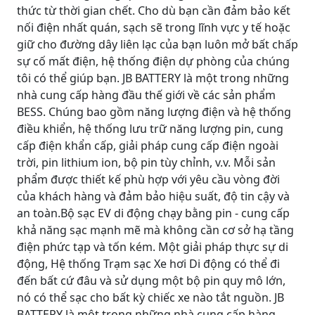
thức từ thời gian chết. Cho dù bạn cần đảm bảo kết
nối điện nhất quán, sạch sẽ trong lĩnh vực y tế hoặc
giữ cho đường dây liên lạc của bạn luôn mở bất chấp
sự cố mất điện, hệ thống điện dự phòng của chúng
tôi có thể giúp bạn. JB BATTERY là một trong những
nhà cung cấp hàng đầu thế giới về các sản phẩm
BESS. Chúng bao gồm năng lượng điện và hệ thống
điều khiển, hệ thống lưu trữ năng lượng pin, cung
cấp điện khẩn cấp, giải pháp cung cấp điện ngoài
trời, pin lithium ion, bộ pin tùy chỉnh, v.v. Mỗi sản
phẩm được thiết kế phù hợp với yêu cầu vòng đời
của khách hàng và đảm bảo hiệu suất, độ tin cậy và
an toàn.Bộ sạc EV di động chạy bằng pin - cung cấp
khả năng sạc mạnh mẽ mà không cần cơ sở hạ tầng
điện phức tạp và tốn kém. Một giải pháp thực sự di
động, Hệ thống Trạm sạc Xe hơi Di động có thể đi
đến bất cứ đâu và sử dụng một bộ pin quy mô lớn,
nó có thể sạc cho bất kỳ chiếc xe nào tắt nguồn. JB
BATTERY là một trong những nhà cung cấp hàng