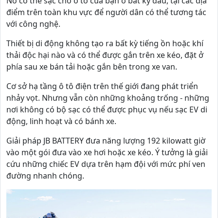
Nó có thể sạc cho ô tô của bạn ở bất kỳ đâu, tại các địa
điểm trên toàn khu vực để người dân có thể tương tác
với công nghệ.
Thiết bị di động không tạo ra bất kỳ tiếng ồn hoặc khí
thải độc hại nào và có thể được gắn trên xe kéo, đặt ở
phía sau xe bán tải hoặc gắn bên trong xe van.
Cơ sở hạ tầng ô tô điện trên thế giới đang phát triển
nhảy vọt. Nhưng vẫn còn những khoảng trống - những
nơi không có bộ sạc có thể được phục vụ nếu sạc EV di
động, linh hoạt và có bánh xe.
Giải pháp JB BATTERY đưa năng lượng 192 kilowatt giờ
vào một gói đưa vào xe hơi hoặc xe kéo. Ý tưởng là giải
cứu những chiếc EV dựa trên hạm đội với mức phí ven
đường nhanh chóng.