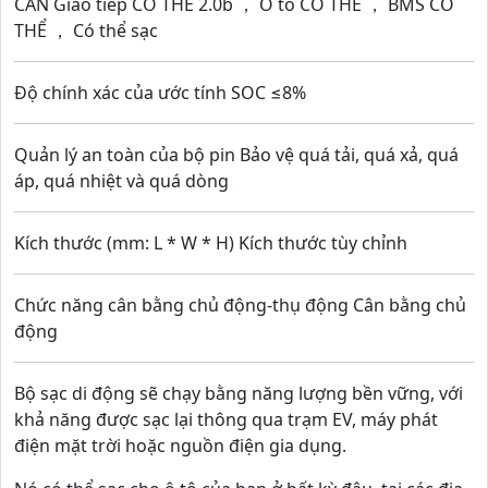
CAN Giao tiếp CÓ THỂ 2.0b ， Ô tô CÓ THỂ ， BMS CÓ
THỂ ， Có thể sạc
Độ chính xác của ước tính SOC ≤8%
Quản lý an toàn của bộ pin Bảo vệ quá tải, quá xả, quá
áp, quá nhiệt và quá dòng
Kích thước (mm: L * W * H) Kích thước tùy chỉnh
Chức năng cân bằng chủ động-thụ động Cân bằng chủ
động
Bộ sạc di động sẽ chạy bằng năng lượng bền vững, với
khả năng được sạc lại thông qua trạm EV, máy phát
điện mặt trời hoặc nguồn điện gia dụng.