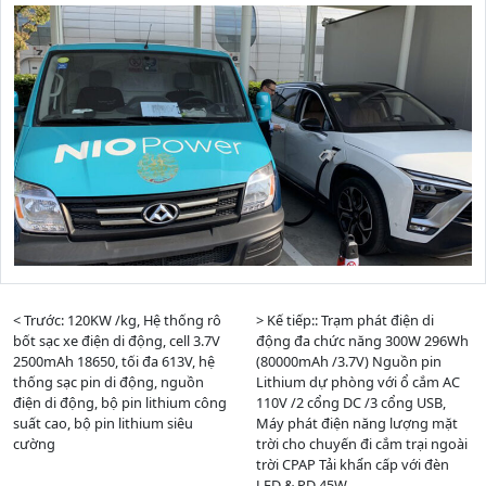
< Trước: 120KW /kg, Hệ thống rô
> Kế tiếp:: Trạm phát điện di
bốt sạc xe điện di động, cell 3.7V
động đa chức năng 300W 296Wh
2500mAh 18650, tối đa 613V, hệ
(80000mAh /3.7V) Nguồn pin
thống sạc pin di động, nguồn
Lithium dự phòng với ổ cắm AC
điện di động, bộ pin lithium công
110V /2 cổng DC /3 cổng USB,
suất cao, bộ pin lithium siêu
Máy phát điện năng lượng mặt
cường
trời cho chuyến đi cắm trại ngoài
trời CPAP Tải khẩn cấp với đèn
LED & PD 45W