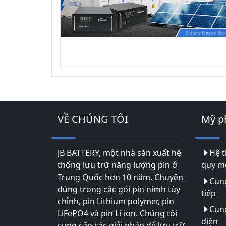
VỀ CHÚNG TÔI
Mỹ 
JB BATTERY, một nhà sản xuất hệ
Hệ t
thống lưu trữ năng lượng pin ở
quy mô
Trung Quốc hơn 10 năm. Chuyên
Cun
dùng trong các gói pin nimh tùy
tiếp
chỉnh, pin Lithium polymer, pin
Cun
LiFePO4 và pin Li-ion. Chúng tôi
điện
cung cấp các giải pháp để lưu trữ