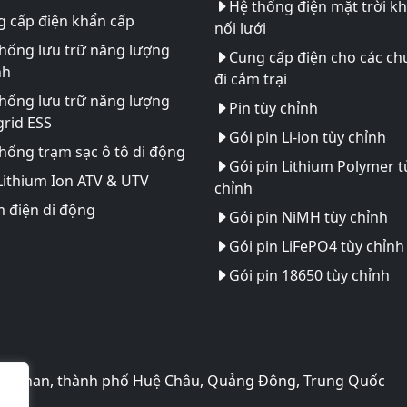
Hệ thống điện mặt trời k
 cấp điện khẩn cấp
nối lưới
hống lưu trữ năng lượng
Cung cấp điện cho các ch
nh
đi cắm trại
hống lưu trữ năng lượng
Pin tùy chỉnh
rid ESS
Gói pin Li-ion tùy chỉnh
hống trạm sạc ô tô di động
Gói pin Lithium Polymer t
Lithium Ion ATV & UTV
chỉnh
 điện di động
Gói pin NiMH tùy chỉnh
Gói pin LiFePO4 tùy chỉnh
Gói pin 18650 tùy chỉnh
o Huinan, thành phố Huệ Châu, Quảng Đông, Trung Quốc