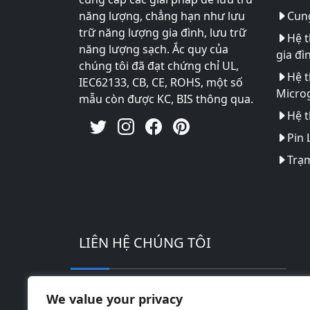
năng lượng, chẳng hạn như lưu
Cung
trữ năng lượng gia đình, lưu trữ
Hệ t
năng lượng sạch. Ắc quy của
gia đì
chúng tôi đã đạt chứng chỉ UL,
Hệ t
IEC62133, CB, CE, ROHS, một số
Microg
mẫu còn được KC, BIS thông qua.
Hệ t
Pin 
Trạm
LIÊN HỆ CHÚNG TÔI
Địa chỉ: Khu công nghiệp công nghệ ca
We value your privacy