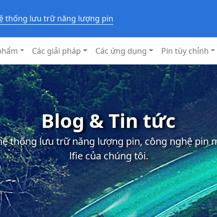
ệ thống lưu trữ năng lượng pin
phẩm
Các giải pháp
Các ứng dụng
Pin tùy chỉnh
Blog & Tin tức
 hệ thống lưu trữ năng lượng pin, công nghệ pin
lfie của chúng tôi.