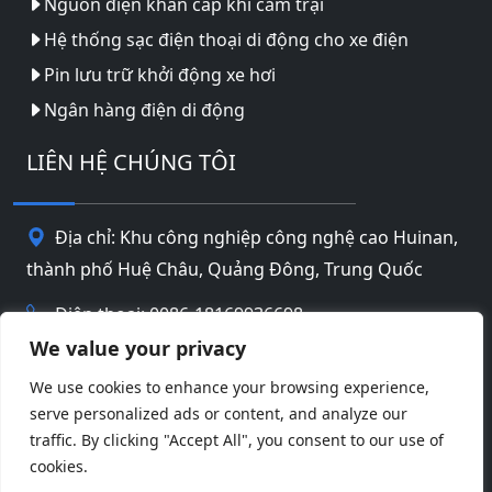
Nguồn điện khẩn cấp khi cắm trại
Hệ thống sạc điện thoại di động cho xe điện
Pin lưu trữ khởi động xe hơi
Ngân hàng điện di động
LIÊN HỆ CHÚNG TÔI
Địa chỉ: Khu công nghiệp công nghệ cao Huinan,
thành phố Huệ Châu, Quảng Đông, Trung Quốc
Điện thoại: 0086-18169936698
We value your privacy
Email:
info@jbbatterychina.com
We use cookies to enhance your browsing experience,
serve personalized ads or content, and analyze our
Chính sách bảo mật
traffic. By clicking "Accept All", you consent to our use of
cookies.
© Bản quyền 2026 Công nghệ pin Huizhou JB
Facebook
Twitter
Pinterest
Line
WeChat