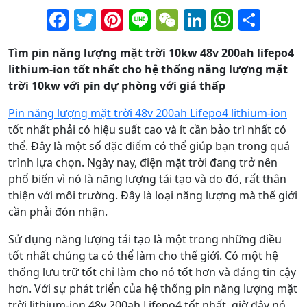
Facebook
Twitter
Pinterest
Line
WeChat
LinkedIn
Whats
Sha
Tìm pin năng lượng mặt trời 10kw 48v 200ah lifepo4
lithium-ion tốt nhất cho hệ thống năng lượng mặt
trời 10kw với pin dự phòng với giá thấp
Pin năng lượng mặt trời 48v 200ah Lifepo4 lithium-ion
tốt nhất phải có hiệu suất cao và ít cần bảo trì nhất có
thể. Đây là một số đặc điểm có thể giúp bạn trong quá
trình lựa chọn. Ngày nay, điện mặt trời đang trở nên
phổ biến vì nó là năng lượng tái tạo và do đó, rất thân
thiện với môi trường. Đây là loại năng lượng mà thế giới
cần phải đón nhận.
Sử dụng năng lượng tái tạo là một trong những điều
tốt nhất chúng ta có thể làm cho thế giới. Có một hệ
thống lưu trữ tốt chỉ làm cho nó tốt hơn và đáng tin cậy
hơn. Với sự phát triển của hệ thống pin năng lượng mặt
trời lithium-ion 48v 200ah Lifepo4 tốt nhất, giờ đây nó