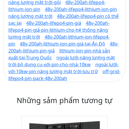
năng lượng mặt trời-gói
48v-200ah-lifepo4-
lithium-ion-pin
48v-200ah-lifepo4-lithium-ion-pin
năng lượng mặt trời
48v-200ah-lifepo4-pin có thể
sạc lại
48v-200ah-lifepo4-pin-giá
48v-200ah-
lifepo4-pin-giá-pin-lithium-cho-hệ thống năng
lượng mặt trời
48v-200ah-lithium-ion-lifepo4-
pin
48v-200ah-lithium-ion-pin-giá-tại-Ấn Độ
48v-
200ah-lithium-pin-giá
lithium-ion-pin-nhà sản
xuất-tại-Trung Quốc
ngoài lưới-năng lượng mặt
trời-bộ dụng cụ-với-pin-cho-nhà-10kw
ngoài lưới-
với-10kw-pin năng lượng mặt trời-lưu trữ
off-grid-
lifepo4-pin-pack-48v-200ah
Những sảm phẩm tương tự