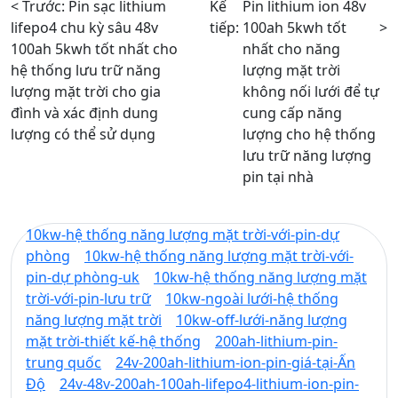
< Trước:
Pin sạc lithium
Kế
Pin lithium ion 48v
lifepo4 chu kỳ sâu 48v
tiếp:
100ah 5kwh tốt
>
100ah 5kwh tốt nhất cho
nhất cho năng
hệ thống lưu trữ năng
lượng mặt trời
lượng mặt trời cho gia
không nối lưới để tự
đình và xác định dung
cung cấp năng
lượng có thể sử dụng
lượng cho hệ thống
lưu trữ năng lượng
pin tại nhà
10kw-hệ thống năng lượng mặt trời-với-pin-dự
phòng
10kw-hệ thống năng lượng mặt trời-với-
pin-dự phòng-uk
10kw-hệ thống năng lượng mặt
trời-với-pin-lưu trữ
10kw-ngoài lưới-hệ thống
năng lượng mặt trời
10kw-off-lưới-năng lượng
mặt trời-thiết kế-hệ thống
200ah-lithium-pin-
trung quốc
24v-200ah-lithium-ion-pin-giá-tại-Ấn
Độ
24v-48v-200ah-100ah-lifepo4-lithium-ion-pin-