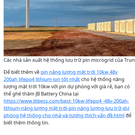
Các nhà sản xuất hệ thống lưu trữ pin microgrid của Tru
Để biết thêm về
pin năng lượng mặt trời 10kw 48v
200ah lifepo4 lithium-ion tốt nhất
cho hệ thống năng
lượng mặt trời 10kw với pin dự phòng với giá rẻ, bạn có
thể ghé thăm JB Battery China tại
https://www.jbbess.com/best-10kw-lifepo4 -48v-200ah-
lithium-năng lượng mặt trời-pin-năng lượng-lưu trữ-dự
phòng-hệ thống-cho-nhà-và-tương thích-vấn đề.html
để
biết thêm thông tin.