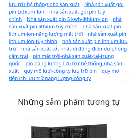
lưu trữ-hệ thống-nhà sản xuất
Nhà sản xuất gói
pin Lithium-Ion
nhà sản xuất gói pin tùy
chỉnh
Nhà sản xuất pin 5 kwh-lithium-ion
nhà
sản xuất pin lithium tùy chỉnh
nhà sản xuất pin
lithium-ion-năng lượng mặt trời
nhà sản xuất pin
lithium-ion-tùy chỉnh
nhà sản xuất pin lithium-lưu
trữ
nhà sản xuất tốt nhất-di động-điện-dự phòng-
cắm trại
pin mặt trời-nhà sản xuất-tại-trung
quốc
pin-năng lượng-lưu trữ-hệ thống-nhà sản
xuất
quy mô lưới-công ty lưu trữ pin
quy mô
tiện ích-lưu trữ năng lượng-công ty
Những sảm phẩm tương tự