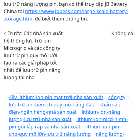
lưu trữ năng lượng pin, bạn có thể truy cập JB Battery
China tại
https://www.jbbess.com/large-scale-battery-
storage.html
để biết thêm thông tin.
< Trước:
Các nhà sản xuất
Không có
hệ thống lưu trữ pin
Microgrid và các công ty
lưu trữ pin quy mô lưới
tạo ra các giải pháp tốt
nhất để lưu trữ pin năng
lượng tại nhà
48v-lithium-ion-pin mặt trời-nhà sản xuất
công ty
lưu trữ pin-tiện ích-quy mô-hàng đầu
khẩn cấp-
điện-ngân hàng-nhà sản xuất
lithium-ion-năng
lượng-lưu trữ-nhà sản xuất
lithium-ion-nicd-nimh-
pin-gói-lắp ráp-và nhà sản xuất
lithium-ion-pin-
cho-quy mô lớn-lưu trữ năng lượng
năng lượng-