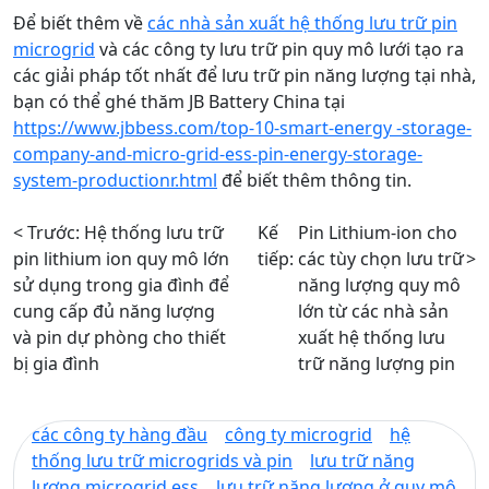
Để biết thêm về
các nhà sản xuất hệ thống lưu trữ pin
microgrid
và các công ty lưu trữ pin quy mô lưới tạo ra
các giải pháp tốt nhất để lưu trữ pin năng lượng tại nhà,
bạn có thể ghé thăm JB Battery China tại
https://www.jbbess.com/top-10-smart-energy -storage-
company-and-micro-grid-ess-pin-energy-storage-
system-productionr.html
để biết thêm thông tin.
< Trước:
Hệ thống lưu trữ
Kế
Pin Lithium-ion cho
pin lithium ion quy mô lớn
tiếp:
các tùy chọn lưu trữ
>
sử dụng trong gia đình để
năng lượng quy mô
cung cấp đủ năng lượng
lớn từ các nhà sản
và pin dự phòng cho thiết
xuất hệ thống lưu
bị gia đình
trữ năng lượng pin
các công ty hàng đầu
công ty microgrid
hệ
thống lưu trữ microgrids và pin
lưu trữ năng
lượng microgrid ess
lưu trữ năng lượng ở quy mô