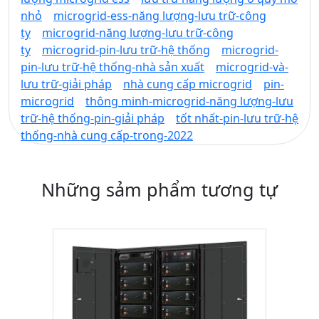
nhỏ
microgrid-ess-năng lượng-lưu trữ-công
ty
microgrid-năng lượng-lưu trữ-công
ty
microgrid-pin-lưu trữ-hệ thống
microgrid-
pin-lưu trữ-hệ thống-nhà sản xuất
microgrid-và-
lưu trữ-giải pháp
nhà cung cấp microgrid
pin-
microgrid
thông minh-microgrid-năng lượng-lưu
trữ-hệ thống-pin-giải pháp
tốt nhất-pin-lưu trữ-hệ
thống-nhà cung cấp-trong-2022
Những sảm phẩm tương tự