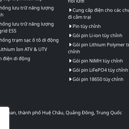
nối lưới
hống lưu trữ năng lượng
Cung cấp điện cho các ch
nh
đi cắm trại
hống lưu trữ năng lượng
Pin tùy chỉnh
rid ESS
Gói pin Li-ion tùy chỉnh
hống trạm sạc ô tô di động
Gói pin Lithium Polymer t
Lithium Ion ATV & UTV
chỉnh
 điện di động
Gói pin NiMH tùy chỉnh
Gói pin LiFePO4 tùy chỉnh
Gói pin 18650 tùy chỉnh
o Huinan, thành phố Huệ Châu, Quảng Đông, Trung Quốc