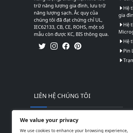
trữ năng lượng gia đình, lưu trữ
Hệ t
năng lượng sạch. Ắc quy của
gia đì
chúng tôi đã đạt chứng chỉ UL,
Hệ t
IEC62133, CB, CE, ROHS, một số
Microg
mẫu còn được KC, BIS thông qua.
Hệ t
Pin 
Trạm
LIÊN HỆ CHÚNG TÔI
Địa chỉ: Khu công nghiệp công nghệ ca
We value your privacy
Điện thoại: 0086-18169936698
We use cookies to enhance your browsing experience,