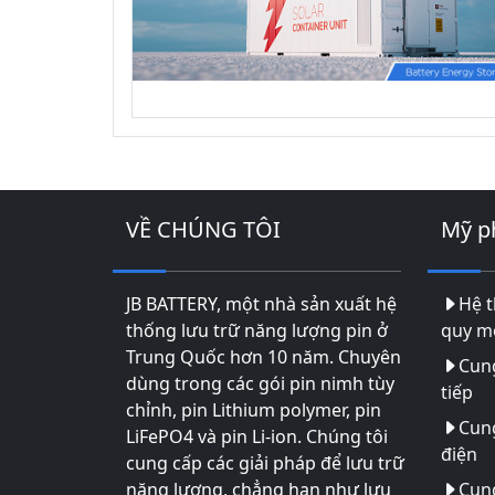
VỀ CHÚNG TÔI
Mỹ 
JB BATTERY, một nhà sản xuất hệ
Hệ t
thống lưu trữ năng lượng pin ở
quy mô
Trung Quốc hơn 10 năm. Chuyên
Cun
dùng trong các gói pin nimh tùy
tiếp
chỉnh, pin Lithium polymer, pin
Cun
LiFePO4 và pin Li-ion. Chúng tôi
điện
cung cấp các giải pháp để lưu trữ
năng lượng, chẳng hạn như lưu
Cung