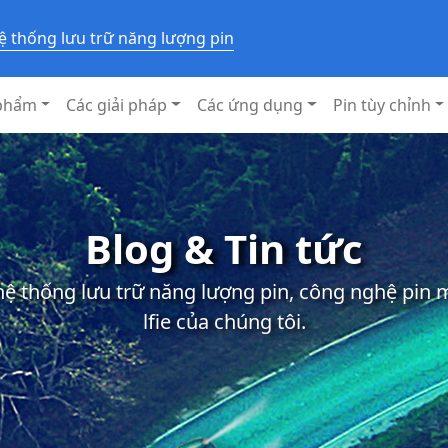
ệ thống lưu trữ năng lượng pin
phẩm
Các giải pháp
Các ứng dụng
Pin tùy chỉnh
Blog & Tin tức
 hệ thống lưu trữ năng lượng pin, công nghệ pin
lfie của chúng tôi.