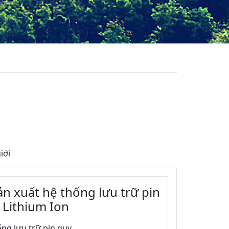
iới
n xuất hệ thống lưu trữ pin
 Lithium Ion
g lưu trữ pin quy...