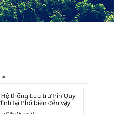
iới
o Hệ thống Lưu trữ Pin Quy
ình lại Phổ biến đến vậy
 trữ Pin Quy mô l...