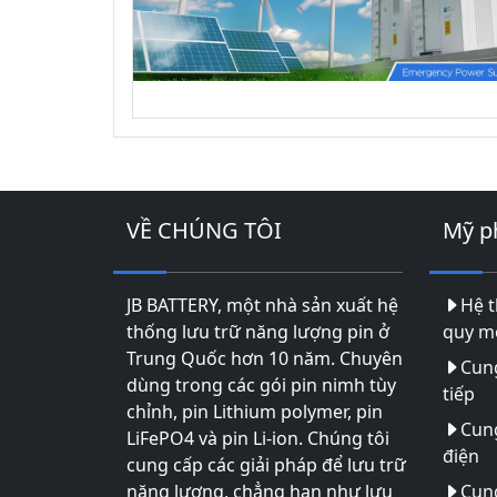
VỀ CHÚNG TÔI
Mỹ 
JB BATTERY, một nhà sản xuất hệ
Hệ t
thống lưu trữ năng lượng pin ở
quy mô
Trung Quốc hơn 10 năm. Chuyên
Cun
dùng trong các gói pin nimh tùy
tiếp
chỉnh, pin Lithium polymer, pin
Cun
LiFePO4 và pin Li-ion. Chúng tôi
điện
cung cấp các giải pháp để lưu trữ
năng lượng, chẳng hạn như lưu
Cung