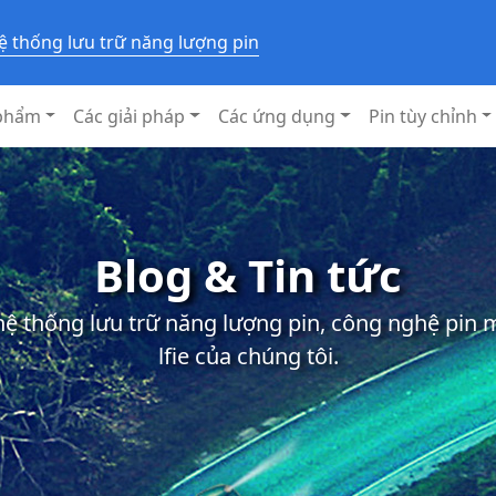
ệ thống lưu trữ năng lượng pin
phẩm
Các giải pháp
Các ứng dụng
Pin tùy chỉnh
Blog & Tin tức
 hệ thống lưu trữ năng lượng pin, công nghệ pin
lfie của chúng tôi.