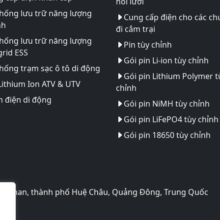
nối lưới
hống lưu trữ năng lượng
Cung cấp điện cho các ch
nh
đi cắm trại
hống lưu trữ năng lượng
Pin tùy chỉnh
rid ESS
Gói pin Li-ion tùy chỉnh
hống trạm sạc ô tô di động
Gói pin Lithium Polymer t
Lithium Ion ATV & UTV
chỉnh
 điện di động
Gói pin NiMH tùy chỉnh
Gói pin LiFePO4 tùy chỉnh
Gói pin 18650 tùy chỉnh
o Huinan, thành phố Huệ Châu, Quảng Đông, Trung Quốc