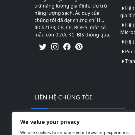
trữ năng lượng gia đình, lưu trữ
Hệ t
năng lượng sạch. Ắc quy của
gia đì
chúng tôi đã đạt chứng chỉ UL,
Hệ t
IEC62133, CB, CE, ROHS, một số
Microg
mẫu còn được KC, BIS thông qua.
Hệ t
Pin 
Trạm
LIÊN HỆ CHÚNG TÔI
Địa chỉ: Khu công nghiệp công nghệ ca
We value your privacy
Điện thoại: 0086-18169936698
We use cookies to enhance your browsing experience,