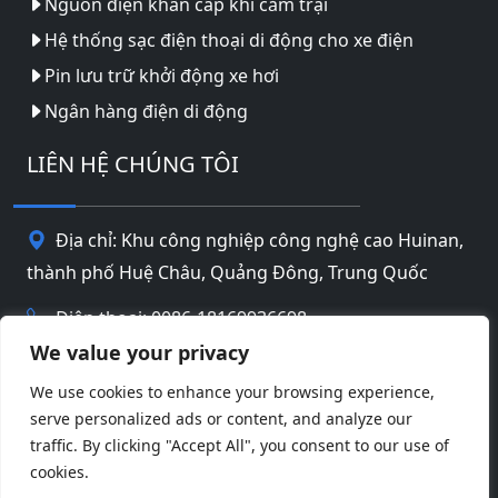
Nguồn điện khẩn cấp khi cắm trại
Hệ thống sạc điện thoại di động cho xe điện
Pin lưu trữ khởi động xe hơi
Ngân hàng điện di động
LIÊN HỆ CHÚNG TÔI
Địa chỉ: Khu công nghiệp công nghệ cao Huinan,
thành phố Huệ Châu, Quảng Đông, Trung Quốc
Điện thoại: 0086-18169936698
We value your privacy
Email:
info@jbbatterychina.com
We use cookies to enhance your browsing experience,
serve personalized ads or content, and analyze our
Chính sách bảo mật
traffic. By clicking "Accept All", you consent to our use of
cookies.
© Bản quyền 2026 Công nghệ pin Huizhou JB
Facebook
Twitter
Pinterest
Line
WeChat