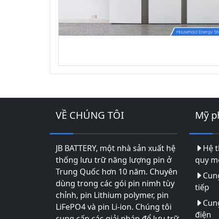
VỀ CHÚNG TÔI
Mỹ 
JB BATTERY, một nhà sản xuất hệ
Hệ t
thống lưu trữ năng lượng pin ở
quy mô
Trung Quốc hơn 10 năm. Chuyên
Cun
dùng trong các gói pin nimh tùy
tiếp
chỉnh, pin Lithium polymer, pin
Cun
LiFePO4 và pin Li-ion. Chúng tôi
điện
cung cấp các giải pháp để lưu trữ