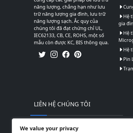
năng lượng, chẳng hạn như lưu
Cung
trữ năng lượng gia đình, lưu trữ
Hệ t
năng lượng sạch. Ắc quy của
gia đì
chúng tôi đã đạt chứng chỉ UL,
Hệ t
IEC62133, CB, CE, ROHS, một số
Microg
mẫu còn được KC, BIS thông qua.
Hệ t
Pin 
Trạm
LIÊN HỆ CHÚNG TÔI
Địa chỉ: Khu công nghiệp công nghệ ca
We value your privacy