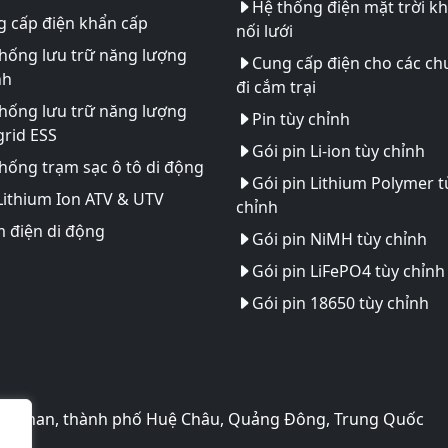
Hệ thống điện mặt trời k
 cấp điện khẩn cấp
nối lưới
hống lưu trữ năng lượng
Cung cấp điện cho các ch
nh
đi cắm trại
hống lưu trữ năng lượng
Pin tùy chỉnh
rid ESS
Gói pin Li-ion tùy chỉnh
hống trạm sạc ô tô di động
Gói pin Lithium Polymer t
Lithium Ion ATV & UTV
chỉnh
 điện di động
Gói pin NiMH tùy chỉnh
Gói pin LiFePO4 tùy chỉnh
Gói pin 18650 tùy chỉnh
o Huinan, thành phố Huệ Châu, Quảng Đông, Trung Quốc