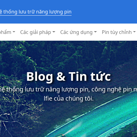
ệ thống lưu trữ năng lượng pin
phẩm
Các giải pháp
Các ứng dụng
Pin tùy chỉnh
Blog & Tin tức
 hệ thống lưu trữ năng lượng pin, công nghệ pin
lfie của chúng tôi.