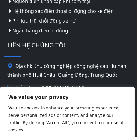
Nguồn điện khẩn cấp khi cắm trại
Hệ thống sạc điện thoại di động cho xe điện
Pin lưu trữ khởi động xe hơi
Ngân hàng điện di động
LIÊN HỆ CHÚNG TÔI
Địa chỉ: Khu công nghiệp công nghệ cao Huinan,
thành phố Huệ Châu, Quảng Đông, Trung Quốc
Điện thoại: 0086-18169936698
We value your privacy
Email:
info@jbbatterychina.com
We use cookies to enhance your browsing experience,
serve personalized ads or content, and analyze our
Chính sách bảo mật
traffic. By clicking "Accept All", you consent to our use of
cookies.
© Bản quyền 2026 Công nghệ pin Huizhou JB
Facebook
Twitter
Pinterest
Line
WeChat