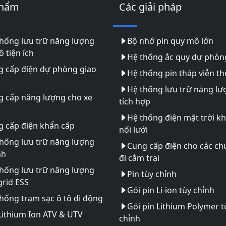
phẩm
Các giải pháp
hống lưu trữ năng lượng
Bộ nhớ pin quy mô lớn
 tiện ích
Hệ thống ắc quy dự phòn
g cấp điện dự phòng giao
Hệ thống pin tháp viễn t
Hệ thống lưu trữ năng lư
g cấp năng lượng cho xe
tích hợp
Hệ thống điện mặt trời k
 cấp điện khẩn cấp
nối lưới
hống lưu trữ năng lượng
Cung cấp điện cho các ch
nh
đi cắm trại
hống lưu trữ năng lượng
Pin tùy chỉnh
rid ESS
Gói pin Li-ion tùy chỉnh
hống trạm sạc ô tô di động
Gói pin Lithium Polymer t
Lithium Ion ATV & UTV
chỉnh