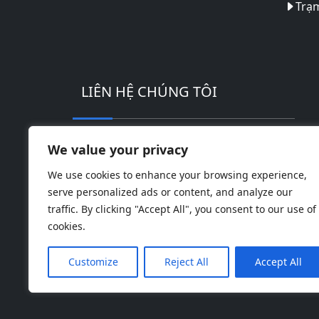
Trạm
LIÊN HỆ CHÚNG TÔI
Địa chỉ: Khu công nghiệp công nghệ ca
We value your privacy
Điện thoại: 0086-18169936698
We use cookies to enhance your browsing experience,
serve personalized ads or content, and analyze our
Email:
info@jbbatterychina.com
traffic. By clicking "Accept All", you consent to our use of
cookies.
Customize
Reject All
Accept All
© Bản qu