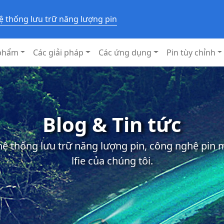
ệ thống lưu trữ năng lượng pin
phẩm
Các giải pháp
Các ứng dụng
Pin tùy chỉnh
Blog & Tin tức
 hệ thống lưu trữ năng lượng pin, công nghệ pin
lfie của chúng tôi.