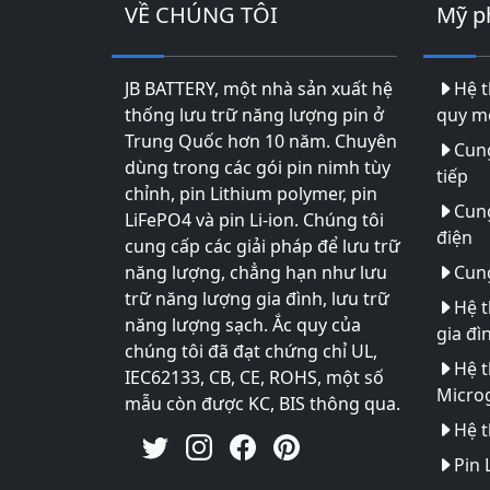
VỀ CHÚNG TÔI
Mỹ 
JB BATTERY, một nhà sản xuất hệ
Hệ t
thống lưu trữ năng lượng pin ở
quy mô
Trung Quốc hơn 10 năm. Chuyên
Cun
dùng trong các gói pin nimh tùy
tiếp
chỉnh, pin Lithium polymer, pin
Cun
LiFePO4 và pin Li-ion. Chúng tôi
điện
cung cấp các giải pháp để lưu trữ
năng lượng, chẳng hạn như lưu
Cung
trữ năng lượng gia đình, lưu trữ
Hệ t
năng lượng sạch. Ắc quy của
gia đì
chúng tôi đã đạt chứng chỉ UL,
Hệ t
IEC62133, CB, CE, ROHS, một số
Microg
mẫu còn được KC, BIS thông qua.
Hệ t
Pin 