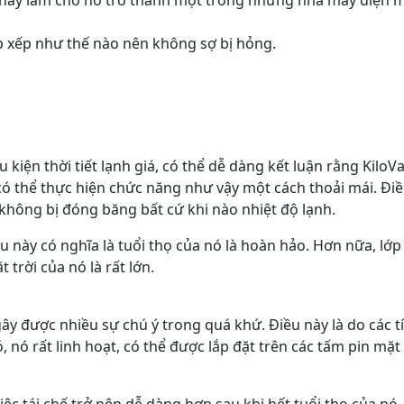
ắp xếp như thế nào nên không sợ bị hỏng.
u kiện thời tiết lạnh giá, có thể dễ dàng kết luận rằng Kil
 có thể thực hiện chức năng như vậy một cách thoải mái. Điề
không bị đóng băng bất cứ khi nào nhiệt độ lạnh.
u này có nghĩa là tuổi thọ của nó là hoàn hảo. Hơn nữa, lớp
trời của nó là rất lớn.
gây được nhiều sự chú ý trong quá khứ. Điều này là do các 
ó, nó rất linh hoạt, có thể được lắp đặt trên các tấm pin mặt
ệc tái chế trở nên dễ dàng hơn sau khi hết tuổi thọ của nó