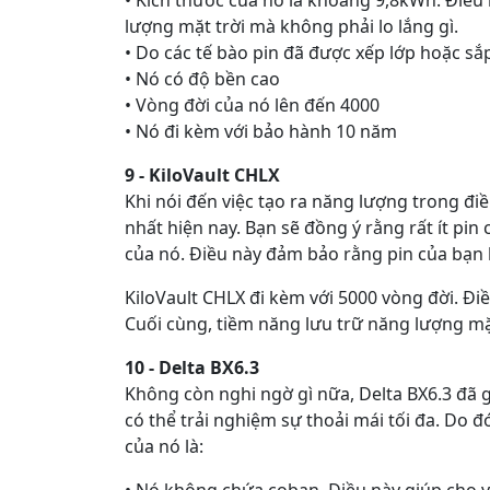
lượng mặt trời mà không phải lo lắng gì.
• Do các tế bào pin đã được xếp lớp hoặc s
• Nó có độ bền cao
• Vòng đời của nó lên đến 4000
• Nó đi kèm với bảo hành 10 năm
9 - KiloVault CHLX
Khi nói đến việc tạo ra năng lượng trong điề
nhất hiện nay. Bạn sẽ đồng ý rằng rất ít pin
của nó. Điều này đảm bảo rằng pin của bạn 
KiloVault CHLX đi kèm với 5000 vòng đời. Điề
Cuối cùng, tiềm năng lưu trữ năng lượng mặt 
10 - Delta BX6.3
Không còn nghi ngờ gì nữa, Delta BX6.3 đã 
có thể trải nghiệm sự thoải mái tối đa. Do đ
của nó là:
• Nó không chứa coban. Điều này giúp cho vi