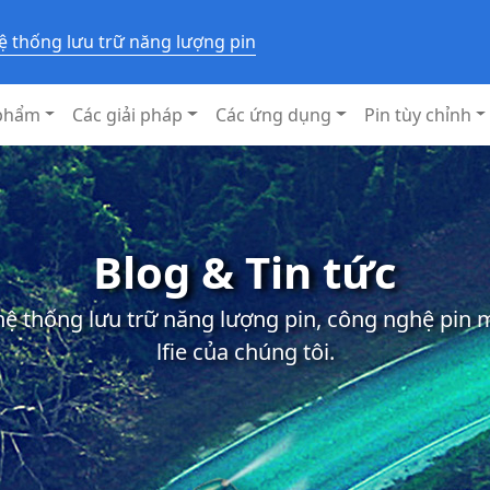
ệ thống lưu trữ năng lượng pin
phẩm
Các giải pháp
Các ứng dụng
Pin tùy chỉnh
Blog & Tin tức
 hệ thống lưu trữ năng lượng pin, công nghệ pin
lfie của chúng tôi.