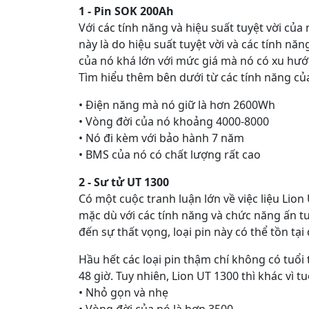
1 - Pin SOK 200Ah
Với các tính năng và hiệu suất tuyệt vời củ
này là do hiệu suất tuyệt vời và các tính 
của nó khá lớn với mức giá mà nó có xu hướn
Tìm hiểu thêm bên dưới từ các tính năng củ
• Điện năng mà nó giữ là hơn 2600Wh
• Vòng đời của nó khoảng 4000-8000
• Nó đi kèm với bảo hành 7 năm
• BMS của nó có chất lượng rất cao
2 - Sư tử UT 1300
Có một cuộc tranh luận lớn về việc liệu Lio
mặc dù với các tính năng và chức năng ấn t
đến sự thất vọng, loại pin này có thể tồn tạ
Hầu hết các loại pin thậm chí không có tuổi 
48 giờ. Tuy nhiên, Lion UT 1300 thì khác vì t
• Nhỏ gọn và nhẹ
• Vòng đời của nó là hơn 3500