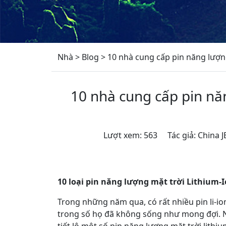
Nhà
>
Blog
>
10 nhà cung cấp pin năng lượng
10 nhà cung cấp pin năn
Lượt xem: 563 Tác giả: China
10 loại pin năng lượng mặt trời Lithium-I
Trong những năm qua, có rất nhiều pin li-io
trong số họ đã không sống như mong đợi. N
tiết lộ một số pin năng lượng mặt trời lithi