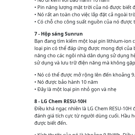
• Pin năng lượng mặt trời của nó được biết đ
• Nó rất an toàn cho việc lắp đặt cả ngoài tr
• Có chỗ cho công suất nguồn của nó được 
7 - Hộp sáng Sunrun
Bạn đang tìm kiếm một loại pin lithium-ion 
loại pin có thể đáp ứng được mong đợi của 
năng cho các ngôi nhà dân dụng sử dụng hệ 
sử dụng và lưu trữ điện năng mà không gặp r
• Nó có thể được mở rộng lên đến khoảng 
• Nó được bảo hành 10 năm
• Đây là một loại pin nhỏ gọn và nhẹ
8 - LG Chem RESU-10H
Điều khá ngạc nhiên là LG Chem RESU-10H đã
đánh giá tích cực từ người dùng cuối. Hầu h
được biết đến.
• Kích thước của nó là khoảng 9,8kWh. Điề