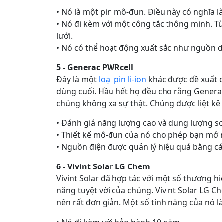
• Nó là một pin mô-đun. Điều này có nghĩa 
• Nó đi kèm với một công tắc thông minh. Tù
lưới.
• Nó có thể hoạt động xuất sắc như nguồn 
5 - Generac PWRcell
Đây là một
loại pin li-ion
khác được đề xuất c
dùng cuối. Hầu hết họ đều cho rằng Generac 
chúng không xa sự thật. Chúng được liệt kê
• Đánh giá năng lượng cao và dung lượng so 
• Thiết kế mô-đun của nó cho phép bạn mở 
• Nguồn điện được quản lý hiệu quả bằng 
6 - Vivint Solar LG Chem
Vivint Solar đã hợp tác với một số thương h
năng tuyệt vời của chúng. Vivint Solar LG C
nên rất đơn giản. Một số tính năng của nó là
• Nó đi kèm với bảo hành 10 năm