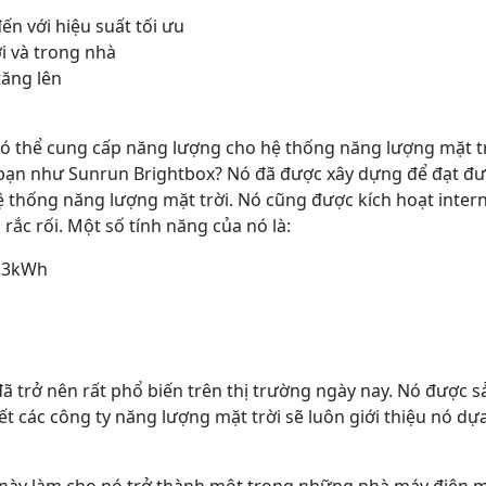
ến với hiệu suất tối ưu
ời và trong nhà
tăng lên
có thể cung cấp năng lượng cho hệ thống năng lượng mặt trời
bạn như Sunrun Brightbox? Nó đã được xây dựng để đạt đượ
thống năng lượng mặt trời. Nó cũng được kích hoạt interne
ắc rối. Một số tính năng của nó là:
9.3kWh
 trở nên rất phổ biến trên thị trường ngày nay. Nó được s
ết các công ty năng lượng mặt trời sẽ luôn giới thiệu nó d
u này làm cho nó trở thành một trong những nhà máy điện 