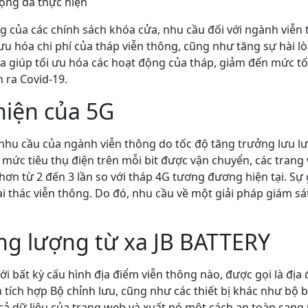
ộng đã thực hiện
ng của các chính sách khóa cửa, nhu cầu đối với ngành viễn 
ưu hóa chi phí của tháp viễn thông, cũng như tăng sự hài l
xa giúp tối ưu hóa các hoạt động của tháp, giảm đến mức tối
 ra Covid-19.
hiện của 5G
nhu cầu của ngành viễn thông do tốc độ tăng trưởng lưu l
mức tiêu thụ điện trên mỗi bit được vận chuyển, các trang
ơn từ 2 đến 3 lần so với tháp 4G tương đương hiện tại. Sự 
i thác viễn thông. Do đó, nhu cầu về một giải pháp giám sá
ng lượng từ xa JB BATTERY
với bất kỳ cấu hình địa điểm viễn thông nào, được gọi là địa
tích hợp Bộ chỉnh lưu, cũng như các thiết bị khác như bộ bi
ả dữ liệu của trang web và xuất nó một cách an toàn sang 