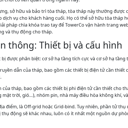
ng, sở hữu và bảo trì tòa tháp, tòa tháp này thường được
 dịch vụ cho khách hàng cuối. Họ có thể sở hữu tòa tháp h
 giải pháp chìa khóa trao tay để TowerCo vận hành trang web
ng và thụ động cho tháp.
n thông: Thiết bị và cấu hình
t bị được phân biệt: cơ sở hạ tầng tích cực và cơ sở hạ tầng
ruyền dẫn của tháp, bao gồm các thiết bị điện tử cần thiết
.
n của tháp, bao gồm các thiết bị phi điện tử cần thiết cho 
 mặt trời, gió…), nhóm pin, nhà máy điều hòa không khí, và
a điểm, là Off-grid hoặc Grid-bind. Tuy nhiên, phần tử thụ 
t bị thụ động sẽ khác nhau, luôn có ít nhất một nguồn dự p