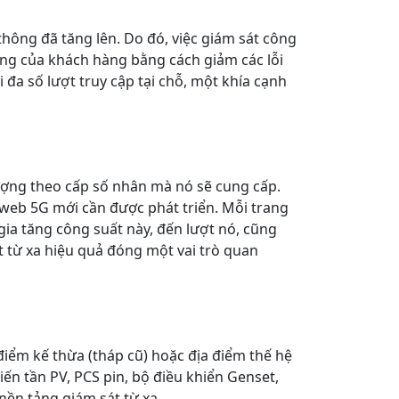
thông đã tăng lên. Do đó, việc giám sát công
òng của khách hàng bằng cách giảm các lỗi
 đa số lượt truy cập tại chỗ, một khía cạnh
ượng theo cấp số nhân mà nó sẽ cung cấp.
 web 5G mới cần được phát triển. Mỗi trang
gia tăng công suất này, đến lượt nó, cũng
t từ xa hiệu quả đóng một vai trò quan
 điểm kế thừa (tháp cũ) hoặc địa điểm thế hệ
ến tần PV, PCS pin, bộ điều khiển Genset,
nền tảng giám sát từ xa.