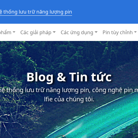
ệ thống lưu trữ năng lượng pin
phẩm
Các giải pháp
Các ứng dụng
Pin tùy chỉnh
Blog & Tin tức
 hệ thống lưu trữ năng lượng pin, công nghệ pin
lfie của chúng tôi.