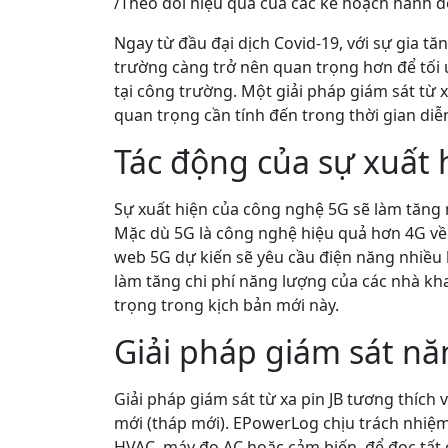
/Theo dõi hiệu quả của các kế hoạch hành đ
Ngay từ đầu đại dịch Covid-19, với sự gia tă
trường càng trở nên quan trọng hơn để tối 
tại công trường. Một giải pháp giám sát từ 
quan trọng cần tính đến trong thời gian diễn
Tác động của sự xuất 
Sự xuất hiện của công nghệ 5G sẽ làm tăng 
Mặc dù 5G là công nghệ hiệu quả hơn 4G về 
web 5G dự kiến sẽ yêu cầu điện năng nhiều h
làm tăng chi phí năng lượng của các nhà kha
trọng trong kịch bản mới này.
Giải pháp giám sát nă
Giải pháp giám sát từ xa pin JB tương thích 
mới (tháp mới). EPowerLog chịu trách nhiệm 
HVAC, máy đo AC hoặc cảm biến, để đọc tất c